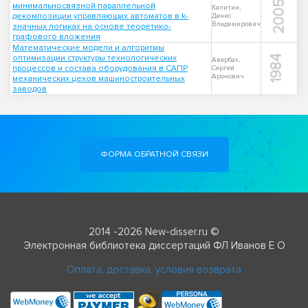
2005
минимальносвязной параллельной
Калитин,
декомпозиции управляющих автоматов в k-
Денис
Владимирович
значных логиках на основе теоретико-
графового вложения
Математические модели и алгоритмы
оптимизации структуры технологических
1984
Авербах,
процессов и состава оборудования в САПР
Сергей
Аронович
механических цехов машиностроительных
заводов
ФОРМА ОБРАТНОЙ СВЯЗИ
2014 -2026 New-disser.ru ©
Электронная библиотека диссертаций ФЛ Иванов Е О
Оплата, доставка, условия возврата