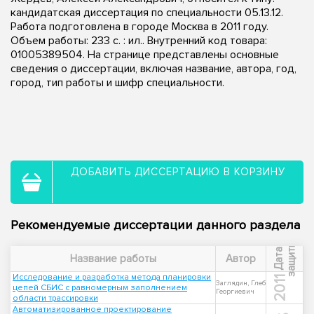
кандидатская диссертация по специальности 05.13.12.
Работа подготовлена в городе Москва в 2011 году.
Объем работы: 233 с. : ил.. Внутренний код товара:
01005389504. На странице представлены основные
сведения о диссертации, включая название, автора, год,
город, тип работы и шифр специальности.
ДОБАВИТЬ ДИССЕРТАЦИЮ В КОРЗИНУ
Рекомендуемые диссертации данного раздела
ы
Д
а
т
а
з
а
щ
и
т
Название работы
Автор
Исследование и разработка метода планировки
2011
Заглядин, Глеб
цепей СБИС с равномерным заполнением
Георгиевич
области трассировки
Автоматизированное проектирование