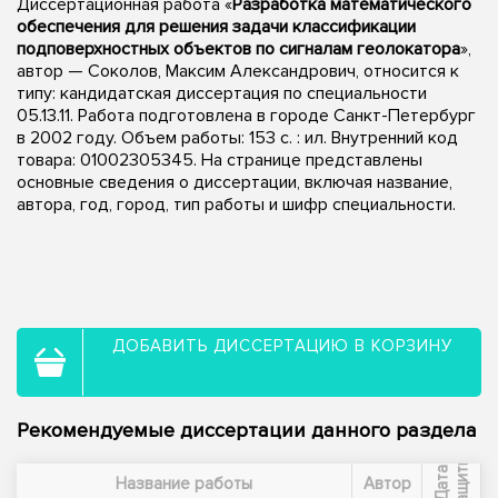
Диссертационная работа «
Разработка математического
обеспечения для решения задачи классификации
подповерхностных объектов по сигналам геолокатора
»,
автор — Соколов, Максим Александрович, относится к
типу: кандидатская диссертация по специальности
05.13.11. Работа подготовлена в городе Санкт-Петербург
в 2002 году. Объем работы: 153 с. : ил. Внутренний код
товара: 01002305345. На странице представлены
основные сведения о диссертации, включая название,
автора, год, город, тип работы и шифр специальности.
ДОБАВИТЬ ДИССЕРТАЦИЮ В КОРЗИНУ
Рекомендуемые диссертации данного раздела
ы
Д
а
т
а
з
а
щ
и
т
Название работы
Автор