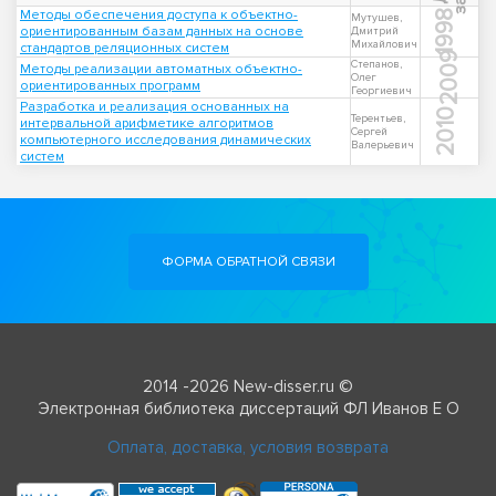
Методы обеспечения доступа к объектно-
1998
Мутушев,
ориентированным базам данных на основе
Дмитрий
Михайлович
стандартов реляционных систем
2009
Степанов,
Методы реализации автоматных объектно-
Олег
ориентированных программ
Георгиевич
Разработка и реализация основанных на
2010
Терентьев,
интервальной арифметике алгоритмов
Сергей
компьютерного исследования динамических
Валерьевич
систем
ФОРМА ОБРАТНОЙ СВЯЗИ
2014 -2026 New-disser.ru ©
Электронная библиотека диссертаций ФЛ Иванов Е О
Оплата, доставка, условия возврата