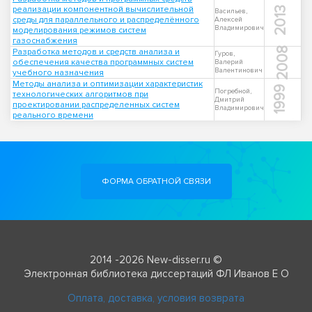
реализации компонентной вычислительной
2013
Васильев,
среды для параллельного и распределённого
Алексей
Владимирович
моделирования режимов систем
газоснабжения
2008
Разработка методов и средств анализа и
Гуров,
обеспечения качества программных систем
Валерий
Валентинович
учебного назначения
Методы анализа и оптимизации характеристик
1999
Погребной,
технологических алгоритмов при
Дмитрий
проектировании распределенных систем
Владимирович
реального времени
ФОРМА ОБРАТНОЙ СВЯЗИ
2014 -2026 New-disser.ru ©
Электронная библиотека диссертаций ФЛ Иванов Е О
Оплата, доставка, условия возврата