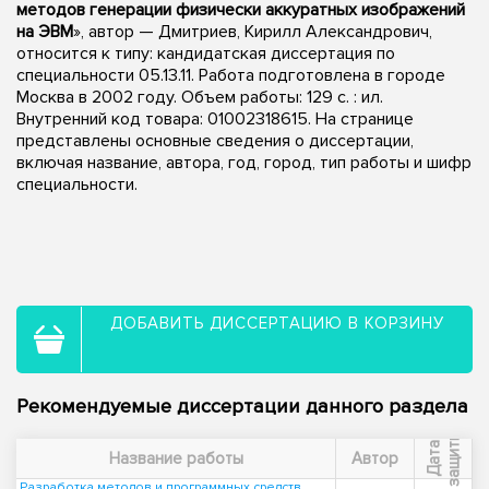
методов генерации физически аккуратных изображений
на ЭВМ
», автор — Дмитриев, Кирилл Александрович,
относится к типу: кандидатская диссертация по
специальности 05.13.11. Работа подготовлена в городе
Москва в 2002 году. Объем работы: 129 с. : ил.
Внутренний код товара: 01002318615. На странице
представлены основные сведения о диссертации,
включая название, автора, год, город, тип работы и шифр
специальности.
ДОБАВИТЬ ДИССЕРТАЦИЮ В КОРЗИНУ
Рекомендуемые диссертации данного раздела
ы
Д
а
т
а
з
а
щ
и
т
Название работы
Автор
Разработка методов и программных средств