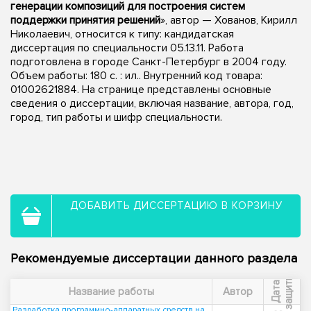
генерации композиций для построения систем
поддержки принятия решений
», автор — Хованов, Кирилл
Николаевич, относится к типу: кандидатская
диссертация по специальности 05.13.11. Работа
подготовлена в городе Санкт-Петербург в 2004 году.
Объем работы: 180 с. : ил.. Внутренний код товара:
01002621884. На странице представлены основные
сведения о диссертации, включая название, автора, год,
город, тип работы и шифр специальности.
ДОБАВИТЬ ДИССЕРТАЦИЮ В КОРЗИНУ
Рекомендуемые диссертации данного раздела
ы
Д
а
т
а
з
а
щ
и
т
Название работы
Автор
Разработка программно-аппаратных средств на