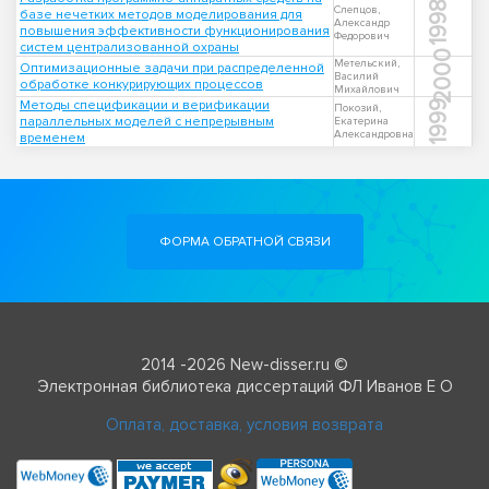
1998
Слепцов,
базе нечетких методов моделирования для
Александр
повышения эффективности функционирования
Федорович
систем централизованной охраны
2000
Метельский,
Оптимизационные задачи при распределенной
Василий
обработке конкурирующих процессов
Михайлович
Методы спецификации и верификации
1999
Покозий,
параллельных моделей с непрерывным
Екатерина
Александровна
временем
ФОРМА ОБРАТНОЙ СВЯЗИ
2014 -2026 New-disser.ru ©
Электронная библиотека диссертаций ФЛ Иванов Е О
Оплата, доставка, условия возврата