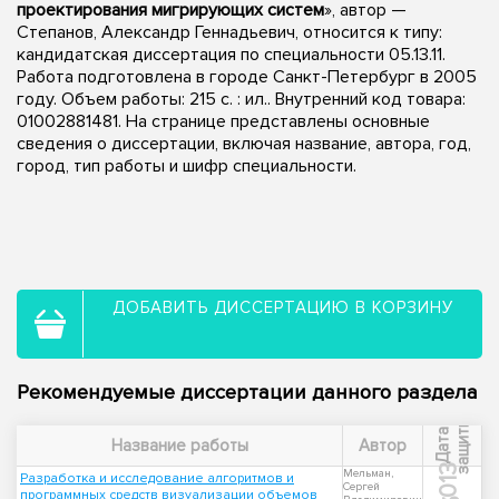
проектирования мигрирующих систем
», автор —
Степанов, Александр Геннадьевич, относится к типу:
кандидатская диссертация по специальности 05.13.11.
Работа подготовлена в городе Санкт-Петербург в 2005
году. Объем работы: 215 с. : ил.. Внутренний код товара:
01002881481. На странице представлены основные
сведения о диссертации, включая название, автора, год,
город, тип работы и шифр специальности.
ДОБАВИТЬ ДИССЕРТАЦИЮ В КОРЗИНУ
Рекомендуемые диссертации данного раздела
ы
Д
а
т
а
з
а
щ
и
т
Название работы
Автор
2013
Мельман,
Разработка и исследование алгоритмов и
Сергей
программных средств визуализации объемов