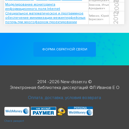
Владимирович
2005
Моделирование мониторинга
Земсков, Илья
информационного поля Internet
Аркадьевич
Специальное математическое и программное
2012
Тебекин, Юрий
обеспечение минимизации межинтерфейсных
Борисович
потерь при многофазном проектировании
ФОРМА ОБРАТНОЙ СВЯЗИ
2014 -2026 New-disser.ru ©
Электронная библиотека диссертаций ФЛ Иванов Е О
Оплата, доставка, условия возврата
Check passport