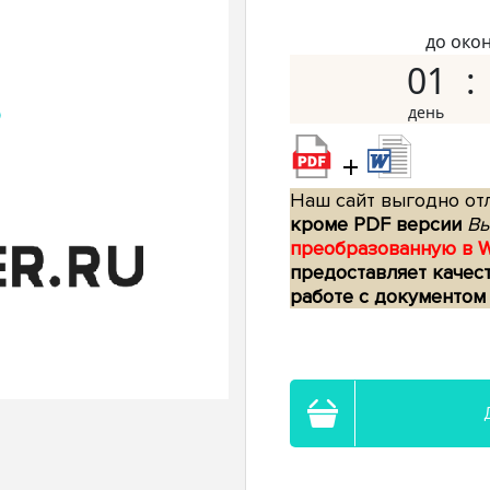
до око
01
+
Наш сайт выгодно отл
кроме PDF версии
Вы
преобразованную в 
предоставляет качес
работе с документом