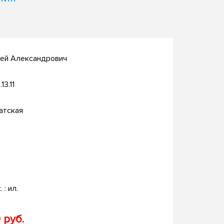
рей Александрович
13.11
атская
. : ил.
 руб.