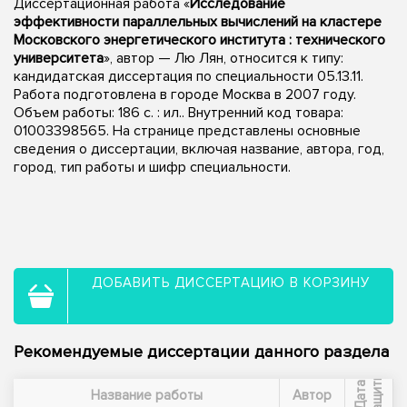
Диссертационная работа «
Исследование
эффективности параллельных вычислений на кластере
Московского энергетического института : технического
университета
», автор — Лю Лян, относится к типу:
кандидатская диссертация по специальности 05.13.11.
Работа подготовлена в городе Москва в 2007 году.
Объем работы: 186 с. : ил.. Внутренний код товара:
01003398565. На странице представлены основные
сведения о диссертации, включая название, автора, год,
город, тип работы и шифр специальности.
ДОБАВИТЬ ДИССЕРТАЦИЮ В КОРЗИНУ
Рекомендуемые диссертации данного раздела
ы
Д
а
т
а
з
а
щ
и
т
Название работы
Автор