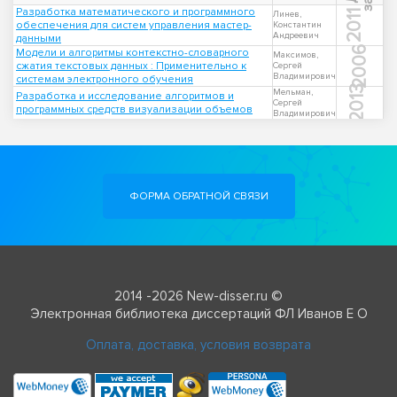
Разработка математического и программного
2011
Линев,
обеспечения для систем управления мастер-
Константин
Андреевич
данными
2006
Модели и алгоритмы контекстно-словарного
Максимов,
сжатия текстовых данных : Применительно к
Сергей
Владимирович
системам электронного обучения
2013
Мельман,
Разработка и исследование алгоритмов и
Сергей
программных средств визуализации объемов
Владимирович
ФОРМА ОБРАТНОЙ СВЯЗИ
2014 -2026 New-disser.ru ©
Электронная библиотека диссертаций ФЛ Иванов Е О
Оплата, доставка, условия возврата