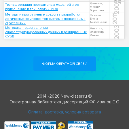
2005
Кузнецов,
Трансформация программных моделей и ее
Михаил
применение в технологии MDA
Борисович
Методы и программные средства разработки
2011
Павлова,
логических компонентов систем с пошаговыми
Елена
Анатольевна
стратегиями
2003
Методика представления
Никитин,
слабоструктурированных данных в реляционных
Владимир
Ильич
СУБД
ФОРМА ОБРАТНОЙ СВЯЗИ
2014 -2026 New-disser.ru ©
Электронная библиотека диссертаций ФЛ Иванов Е О
Оплата, доставка, условия возврата