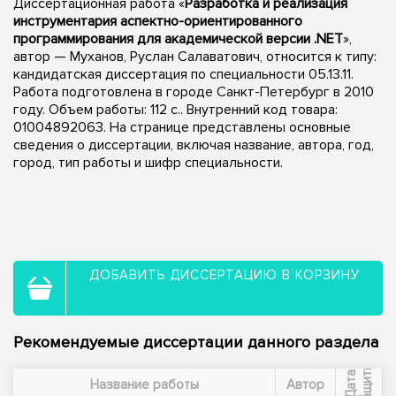
Диссертационная работа «
Разработка и реализация
инструментария аспектно-ориентированного
программирования для академической версии .NET
»,
автор — Муханов, Руслан Салаватович, относится к типу:
кандидатская диссертация по специальности 05.13.11.
Работа подготовлена в городе Санкт-Петербург в 2010
году. Объем работы: 112 с.. Внутренний код товара:
01004892063. На странице представлены основные
сведения о диссертации, включая название, автора, год,
город, тип работы и шифр специальности.
ДОБАВИТЬ ДИССЕРТАЦИЮ В КОРЗИНУ
Рекомендуемые диссертации данного раздела
ы
Д
а
т
а
з
а
щ
и
т
Название работы
Автор