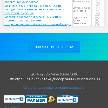
Александрович
аппаратных комплексов
2006
Машинно-ориентированные логические
Батура, Татьяна
методы представления смысла текста на
Викторовна
естественном языке
Методика разработки тиражных учетных
2001
Абдрахманов,
систем с использованием
Руслан
Леонидович
специализированной инструментальной среды
ФОРМА ОБРАТНОЙ СВЯЗИ
2014 -2026 New-disser.ru ©
Электронная библиотека диссертаций ФЛ Иванов Е О
Оплата, доставка, условия возврата
Check passport