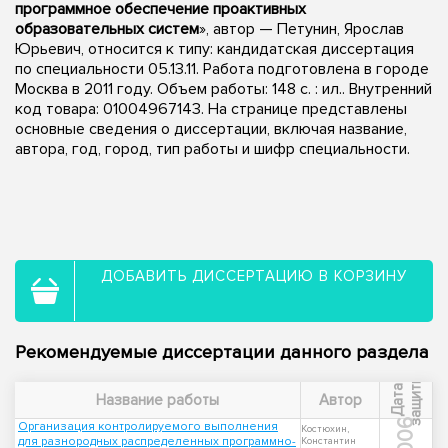
программное обеспечение проактивных
образовательных систем
», автор — Петунин, Ярослав
Юрьевич, относится к типу: кандидатская диссертация
по специальности 05.13.11. Работа подготовлена в городе
Москва в 2011 году. Объем работы: 148 с. : ил.. Внутренний
код товара: 01004967143. На странице представлены
основные сведения о диссертации, включая название,
автора, год, город, тип работы и шифр специальности.
ДОБАВИТЬ ДИССЕРТАЦИЮ В КОРЗИНУ
Рекомендуемые диссертации данного раздела
ы
Д
а
т
а
з
а
щ
и
т
Название работы
Автор
2006
Организация контролируемого выполнения
Костюхин,
для разнородных распределенных программно-
Константин