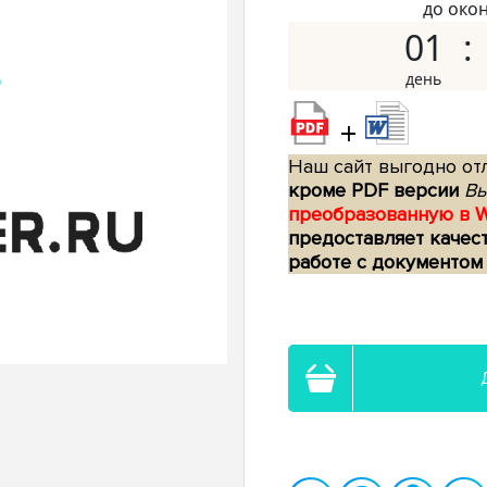
до око
01
+
Наш сайт выгодно отл
кроме PDF версии
Вы
преобразованную в 
предоставляет качес
работе с документом