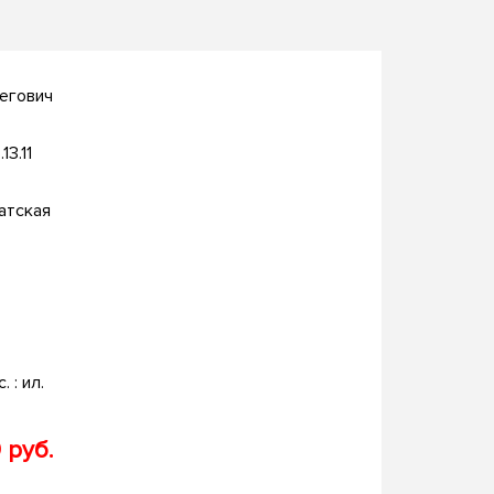
егович
13.11
атская
. : ил.
 руб.