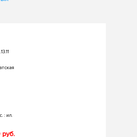
13.11
атская
. : ил.
 руб.