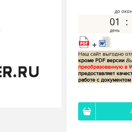
до око
01
+
Наш сайт выгодно отл
кроме PDF версии
Вы
преобразованную в 
предоставляет качес
работе с документом