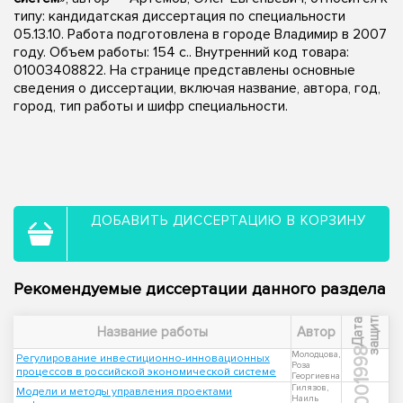
типу: кандидатская диссертация по специальности
05.13.10. Работа подготовлена в городе Владимир в 2007
году. Объем работы: 154 с.. Внутренний код товара:
01003408822. На странице представлены основные
сведения о диссертации, включая название, автора, год,
город, тип работы и шифр специальности.
ДОБАВИТЬ ДИССЕРТАЦИЮ В КОРЗИНУ
Рекомендуемые диссертации данного раздела
ы
Д
а
т
а
з
а
щ
и
т
Название работы
Автор
1998
Молодцова,
Регулирование инвестиционно-инновационных
Роза
процессов в российской экономической системе
Георгиевна
2001
Гилязов,
Модели и методы управления проектами
Наиль