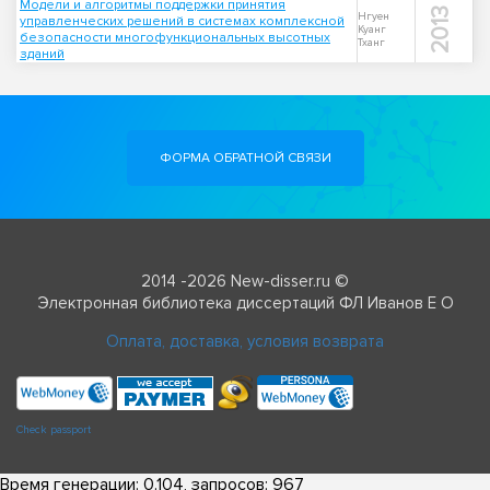
Модели и алгоритмы поддержки принятия
2013
Нгуен
управленческих решений в системах комплексной
Куанг
безопасности многофункциональных высотных
Тханг
зданий
ФОРМА ОБРАТНОЙ СВЯЗИ
2014 -2026 New-disser.ru ©
Электронная библиотека диссертаций ФЛ Иванов Е О
Оплата, доставка, условия возврата
Check passport
Время генерации: 0.104, запросов: 967