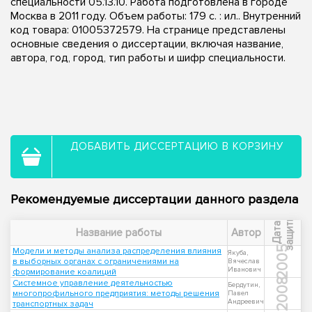
специальности 05.13.10. Работа подготовлена в городе
Москва в 2011 году. Объем работы: 179 с. : ил.. Внутренний
код товара: 01005372579. На странице представлены
основные сведения о диссертации, включая название,
автора, год, город, тип работы и шифр специальности.
ДОБАВИТЬ ДИССЕРТАЦИЮ В КОРЗИНУ
Рекомендуемые диссертации данного раздела
ы
Д
а
т
а
з
а
щ
и
т
Название работы
Автор
2005
Модели и методы анализа распределения влияния
Якуба,
в выборных органах с ограничениями на
Вячеслав
Иванович
формирование коалиций
2008
Системное управление деятельностью
Бердутин,
многопрофильного предприятия: методы решения
Павел
Андреевич
транспортных задач