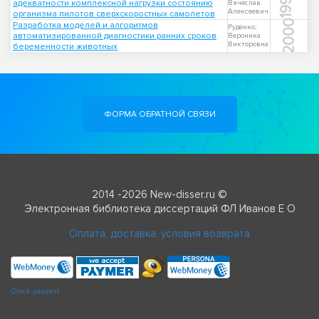
1999
адекватности комплексной нагрузки состоянию
Вячеслав
Алексеевич
организма пилотов сверхскоростных самолетов
2000
Разработка моделей и алгоритмов
Руденко,
автоматизированной диагностики ранних сроков
Вероника
Викторовна
беременности животных
ФОРМА ОБРАТНОЙ СВЯЗИ
2014 -2026 New-disser.ru ©
Электронная библиотека диссертаций ФЛ Иванов Е О
Оплата, доставка, условия возврата
Check passport