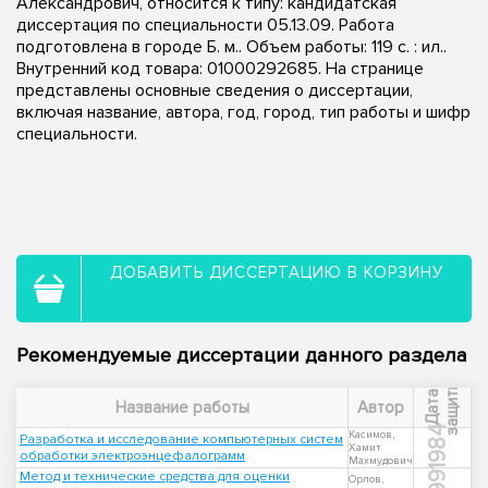
Александрович, относится к типу: кандидатская
диссертация по специальности 05.13.09. Работа
подготовлена в городе Б. м.. Объем работы: 119 с. : ил..
Внутренний код товара: 01000292685. На странице
представлены основные сведения о диссертации,
включая название, автора, год, город, тип работы и шифр
специальности.
ДОБАВИТЬ ДИССЕРТАЦИЮ В КОРЗИНУ
Рекомендуемые диссертации данного раздела
ы
Д
а
т
а
з
а
щ
и
т
Название работы
Автор
1984
Касимов,
Разработка и исследование компьютерных систем
Хамит
обработки электроэнцефалограмм
Махмудович
Метод и технические средства для оценки
Орлов,