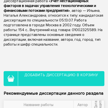
Диссертационная работа «
Учет нестационарных
факторов в задачах управления технологическими и
финансовыми потоками предприятия
», автор — Ильина,
Наталья Александровна, относится к типу: кандидатская
диссертация по специальности 05.13.07. Работа
подготовлена в городе Москва в 2002 году. Объем
работы: 154 с.. Внутренний код товара: 01002325589. На
странице представлены основные сведения о
диссертации, включая название, автора, год, город, тип
работы и шифр специальности.
ДОБАВИТЬ ДИССЕРТАЦИЮ В КОРЗИНУ
Рекомендуемые диссертации данного раздела
ы
Д
а
т
а
з
а
щ
и
т
Название работы
Автор