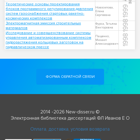
Теоретические основы проектирования
1999
Новоселова,
блоков программного регулирования давления
Елена
систем газоснабжения стартовых ракетно-
Сергеевна
космических комплексов
1998
Электромагнитная эмиссия строительных
Фурса, Татьяна
материалов
Викторовна
Исследование и совершенствование системы
1998
Пащенко,
управления автоматизированным комплексом
Михаил
гидрорастяжения кольцевых заготовок на
Александрович
гидравлическом прессе
ФОРМА ОБРАТНОЙ СВЯЗИ
2014 -2026 New-disser.ru ©
Электронная библиотека диссертаций ФЛ Иванов Е О
Оплата, доставка, условия возврата