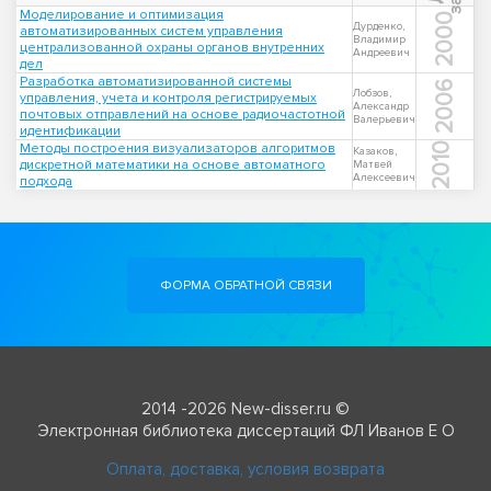
Моделирование и оптимизация
2000
Дурденко,
автоматизированных систем управления
Владимир
централизованной охраны органов внутренних
Андреевич
дел
Разработка автоматизированной системы
2006
Лобзов,
управления, учета и контроля регистрируемых
Александр
почтовых отправлений на основе радиочастотной
Валерьевич
идентификации
Методы построения визуализаторов алгоритмов
2010
Казаков,
дискретной математики на основе автоматного
Матвей
Алексеевич
подхода
ФОРМА ОБРАТНОЙ СВЯЗИ
2014 -2026 New-disser.ru ©
Электронная библиотека диссертаций ФЛ Иванов Е О
Оплата, доставка, условия возврата