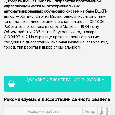
Диссертационная работа «
Разработка программной
управляющей части многотерминальных
автоматизированных обучающих систем на базе ВЦКП
»,
автор — Хотько, Сергей Михайлович, относится к типу:
кандидатская диссертация по специальности 05.13.06.
Работа подготовлена в городе Москва в 1984 году.
Объем работы: 235 c. : ил. Внутренний код товара:
01004031417. На странице представлены основные
сведения о диссертации, включая название, автора, год,
город, тип работы и шифр специальности.
ДОБАВИТЬ ДИССЕРТАЦИЮ В КОРЗИНУ
Рекомендуемые диссертации данного раздела
ы
Д
а
т
а
з
а
щ
и
т
Название работы
Автор