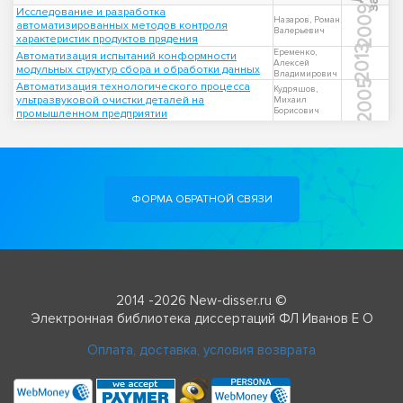
2009
Исследование и разработка
Назаров, Роман
автоматизированных методов контроля
Валерьевич
характеристик продуктов прядения
2013
Еременко,
Автоматизация испытаний конформности
Алексей
модульных структур сбора и обработки данных
Владимирович
2005
Автоматизация технологического процесса
Кудряшов,
ультразвуковой очистки деталей на
Михаил
Борисович
промышленном предприятии
ФОРМА ОБРАТНОЙ СВЯЗИ
2014 -2026 New-disser.ru ©
Электронная библиотека диссертаций ФЛ Иванов Е О
Оплата, доставка, условия возврата