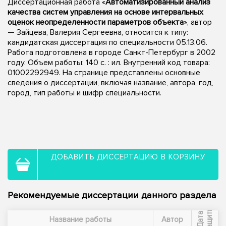
Диссертационная работа «
Автоматизированный анализ
качества систем управления на основе интервальных
оценок неопределенности параметров объекта
», автор
— Зайцева, Валерия Сергеевна, относится к типу:
кандидатская диссертация по специальности 05.13.06.
Работа подготовлена в городе Санкт-Петербург в 2002
году. Объем работы: 140 с. : ил. Внутренний код товара:
01002292949. На странице представлены основные
сведения о диссертации, включая название, автора, год,
город, тип работы и шифр специальности.
ДОБАВИТЬ ДИССЕРТАЦИЮ В КОРЗИНУ
Рекомендуемые диссертации данного раздела
ы
Д
а
т
а
з
а
щ
и
т
Название работы
Автор