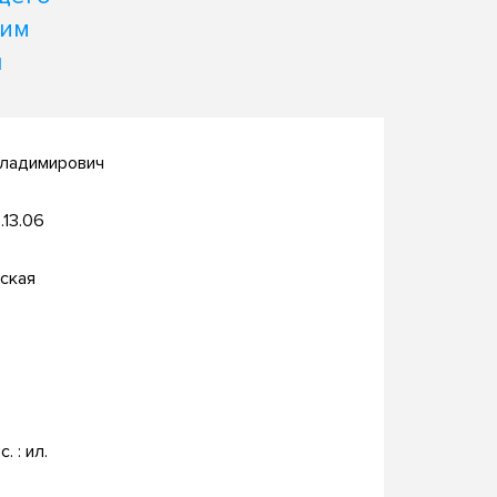
ким
ы
Владимирович
.13.06
ская
с. : ил.