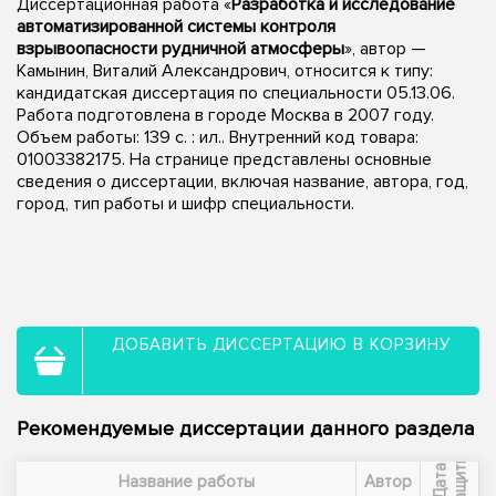
Диссертационная работа «
Разработка и исследование
автоматизированной системы контроля
взрывоопасности рудничной атмосферы
», автор —
Камынин, Виталий Александрович, относится к типу:
кандидатская диссертация по специальности 05.13.06.
Работа подготовлена в городе Москва в 2007 году.
Объем работы: 139 с. : ил.. Внутренний код товара:
01003382175. На странице представлены основные
сведения о диссертации, включая название, автора, год,
город, тип работы и шифр специальности.
ДОБАВИТЬ ДИССЕРТАЦИЮ В КОРЗИНУ
Рекомендуемые диссертации данного раздела
ы
Д
а
т
а
з
а
щ
и
т
Название работы
Автор