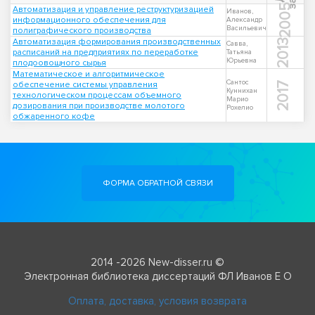
2005
Автоматизация и управление реструктуризацией
Иванов,
информационного обеспечения для
Александр
Васильевич
полиграфического производства
Автоматизация формирования производственных
2013
Савва,
расписаний на предприятиях по переработке
Татьяна
Юрьевна
плодоовощного сырья
Математическое и алгоритмическое
Сантос
обеспечение системы управления
2017
Куннихан
технологическом процессам объемного
Марио
дозирования при производстве молотого
Рохелио
обжаренного кофе
ФОРМА ОБРАТНОЙ СВЯЗИ
2014 -2026 New-disser.ru ©
Электронная библиотека диссертаций ФЛ Иванов Е О
Оплата, доставка, условия возврата