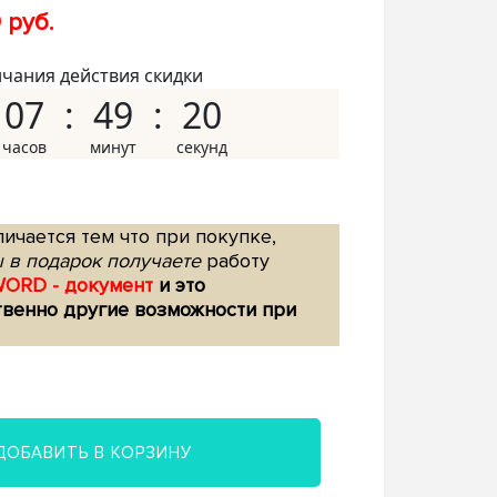
 руб.
нчания действия скидки
07
49
19
ичается тем что при покупке,
 в подарок получаете
работу
WORD - документ
и это
твенно другие возможности при
ДОБАВИТЬ В КОРЗИНУ