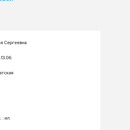
ья Сергеевна
.13.06
атская
. : ил.