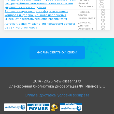
2011
Погомий,
распределённых автоматизированных систем
Алексей
Викторович
управления производством
2009
Автоматизация процесса формирования и
Новиков,
контроля информационного наполнения
Сергей
Владимирович
Интернет-представительства предприятия
2004
Демченко,
Автоматизация управления процессом обжига
Дмитрий
цементного клинкера
Алексеевич
ФОРМА ОБРАТНОЙ СВЯЗИ
2014 -2026 New-disser.ru ©
Электронная библиотека диссертаций ФЛ Иванов Е О
Оплата, доставка, условия возврата