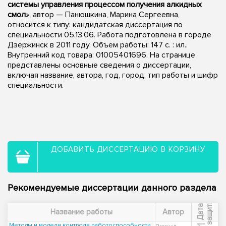
системы управления процессом получения алкидных
смол
», автор — Панюшкина, Марина Сергеевна,
относится к типу: кандидатская диссертация по
специальности 05.13.06. Работа подготовлена в городе
Дзержинск в 2011 году. Объем работы: 147 с. : ил..
Внутренний код товара: 01005401696. На странице
представлены основные сведения о диссертации,
включая название, автора, год, город, тип работы и шифр
специальности.
ДОБАВИТЬ ДИССЕРТАЦИЮ В КОРЗИНУ
Рекомендуемые диссертации данного раздела
ы
Д
а
т
а
з
а
щ
и
т
Название работы
Автор
Методы и модели контроля работоспособности