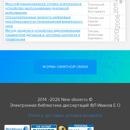
Многофункциональное оптико-электронное
2011
Прилуцкий,
устройство распознавания дорожной
Сергей
Викторович
информации
2006
Оптоэлектронные аналого-цифровые
Потомский,
преобразователи перемещений временного
Сергей
Юрьевич
типа
Метод, модели и устройство идентификации
2013
Петров,
параметров датчиков в системах контроля и
Александр
Сергеевич
управления
ФОРМА ОБРАТНОЙ СВЯЗИ
2014 -2026 New-disser.ru ©
Электронная библиотека диссертаций ФЛ Иванов Е О
Оплата, доставка, условия возврата