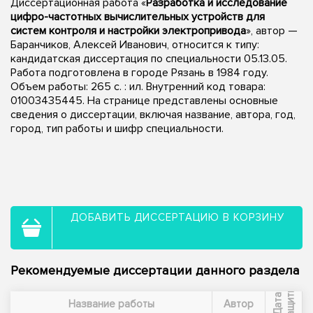
Диссертационная работа «
Разработка и исследование
цифро-частотных вычислительных устройств для
систем контроля и настройки электропривода
», автор —
Баранчиков, Алексей Иванович, относится к типу:
кандидатская диссертация по специальности 05.13.05.
Работа подготовлена в городе Рязань в 1984 году.
Объем работы: 265 c. : ил. Внутренний код товара:
01003435445. На странице представлены основные
сведения о диссертации, включая название, автора, год,
город, тип работы и шифр специальности.
ДОБАВИТЬ ДИССЕРТАЦИЮ В КОРЗИНУ
Рекомендуемые диссертации данного раздела
ы
Д
а
т
а
з
а
щ
и
т
Название работы
Автор