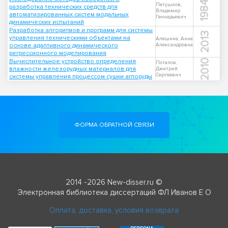
1984
Петушков,
разработка технических средств для
Владимир
автоматизированных систем модальных
Геннадьевич
динамических испытаний
Разработка алгоритмов и программ для системы
2013
управления техническими объектами на
Алёшина, Анна
основе адаптивного динамичеcкого
Александровна
регрессионного моделирования
Вычислительное устройство определения
2010
Потапов,
влажности железорудных материалов для
Дмитрий
Сергеевич
системы управления процессом сушки аглоруды
ФОРМА ОБРАТНОЙ СВЯЗИ
2014 -2026 New-disser.ru ©
Электронная библиотека диссертаций ФЛ Иванов Е О
Оплата, доставка, условия возврата