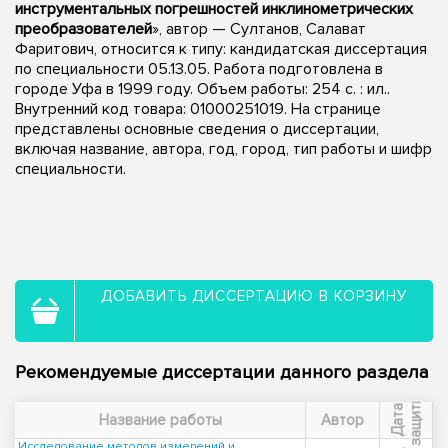
инструментальных погрешностей инклинометрических
преобразователей
», автор — Султанов, Салават
Фаритович, относится к типу: кандидатская диссертация
по специальности 05.13.05. Работа подготовлена в
городе Уфа в 1999 году. Объем работы: 254 с. : ил..
Внутренний код товара: 01000251019. На странице
представлены основные сведения о диссертации,
включая название, автора, год, город, тип работы и шифр
специальности.
ДОБАВИТЬ ДИССЕРТАЦИЮ В КОРЗИНУ
Рекомендуемые диссертации данного раздела
ы
Д
а
т
а
з
а
щ
и
т
Название работы
Автор
Исследование методов измерений и