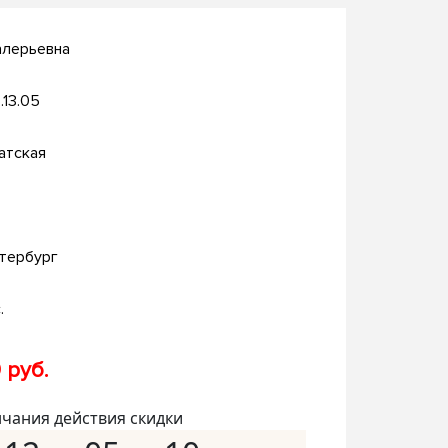
алерьевна
.13.05
атская
тербург
.
 руб.
нчания действия скидки