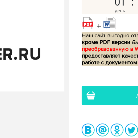
01
+
Наш сайт выгодно отл
кроме PDF версии
Вы
преобразованную в 
предоставляет качес
работе с документом