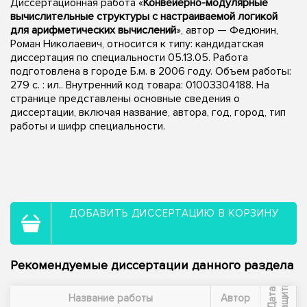
Диссертационная работа «
Конвейерно-модулярные
вычислительные структуры с настраиваемой логикой
для арифметических вычислений
», автор — Федюнин,
Роман Николаевич, относится к типу: кандидатская
диссертация по специальности 05.13.05. Работа
подготовлена в городе Б.м. в 2006 году. Объем работы:
279 с. : ил.. Внутренний код товара: 01003304188. На
странице представлены основные сведения о
диссертации, включая название, автора, год, город, тип
работы и шифр специальности.
ДОБАВИТЬ ДИССЕРТАЦИЮ В КОРЗИНУ
Рекомендуемые диссертации данного раздела
ы
Д
а
т
а
з
а
щ
и
т
Название работы
Автор