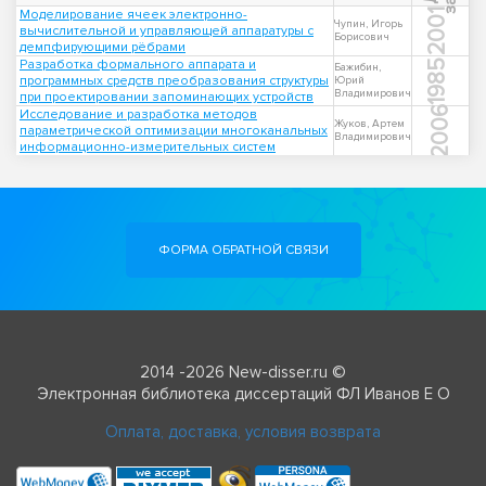
Моделирование ячеек электронно-
2001
Чупин, Игорь
вычислительной и управляющей аппаратуры с
Борисович
демпфирующими рёбрами
Разработка формального аппарата и
1985
Бажибин,
программных средств преобразования структуры
Юрий
Владимирович
при проектировании запоминающих устройств
2006
Исследование и разработка методов
Жуков, Артем
параметрической оптимизации многоканальных
Владимирович
информационно-измерительных систем
ФОРМА ОБРАТНОЙ СВЯЗИ
2014 -2026 New-disser.ru ©
Электронная библиотека диссертаций ФЛ Иванов Е О
Оплата, доставка, условия возврата