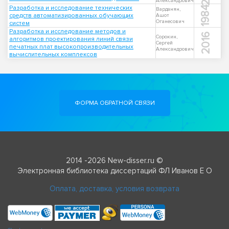
Александрович
Разработка и исследование технических
1984
Варданян,
средств автоматизированных обучающих
Ашот
Оганесович
систем
Разработка и исследование методов и
2016
Сорокин,
алгоритмов проектирования линий связи
Сергей
печатных плат высокопроизводительных
Александрович
вычислительных комплексов
ФОРМА ОБРАТНОЙ СВЯЗИ
2014 -2026 New-disser.ru ©
Электронная библиотека диссертаций ФЛ Иванов Е О
Оплата, доставка, условия возврата