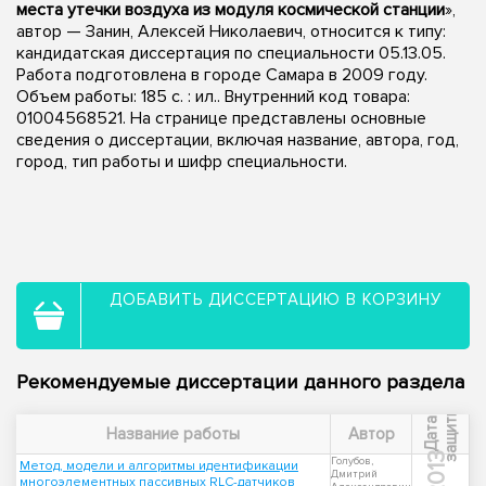
места утечки воздуха из модуля космической станции
»,
автор — Занин, Алексей Николаевич, относится к типу:
кандидатская диссертация по специальности 05.13.05.
Работа подготовлена в городе Самара в 2009 году.
Объем работы: 185 с. : ил.. Внутренний код товара:
01004568521. На странице представлены основные
сведения о диссертации, включая название, автора, год,
город, тип работы и шифр специальности.
ДОБАВИТЬ ДИССЕРТАЦИЮ В КОРЗИНУ
Рекомендуемые диссертации данного раздела
ы
Д
а
т
а
з
а
щ
и
т
Название работы
Автор
2013
Голубов,
Метод, модели и алгоритмы идентификации
Дмитрий
многоэлементных пассивных RLC-датчиков