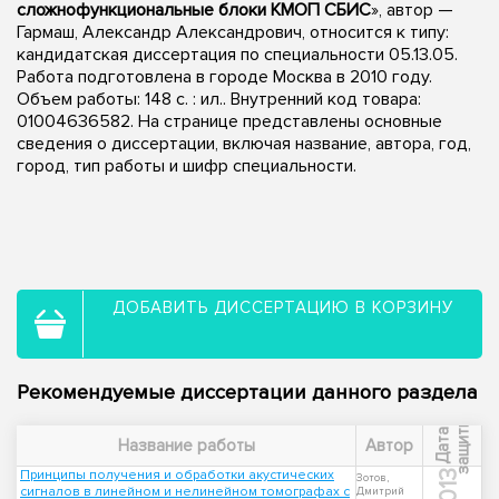
сложнофункциональные блоки КМОП СБИС
», автор —
Гармаш, Александр Александрович, относится к типу:
кандидатская диссертация по специальности 05.13.05.
Работа подготовлена в городе Москва в 2010 году.
Объем работы: 148 с. : ил.. Внутренний код товара:
01004636582. На странице представлены основные
сведения о диссертации, включая название, автора, год,
город, тип работы и шифр специальности.
ДОБАВИТЬ ДИССЕРТАЦИЮ В КОРЗИНУ
Рекомендуемые диссертации данного раздела
ы
Д
а
т
а
з
а
щ
и
т
Название работы
Автор
Принципы получения и обработки акустических
2013
Зотов,
сигналов в линейном и нелинейном томографах с
Дмитрий