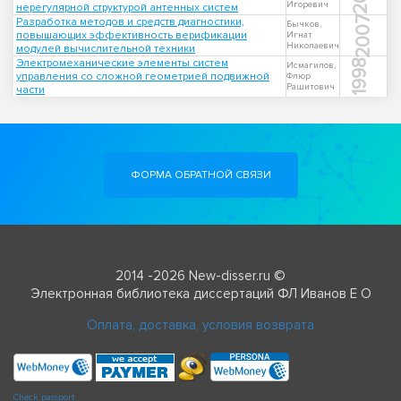
Игоревич
нерегулярной структурой антенных систем
2007
Разработка методов и средств диагностики,
Бычков,
повышающих эффективность верификации
Игнат
Николаевич
модулей вычислительной техники
Электромеханические элементы систем
1998
Исмагилов,
управления со сложной геометрией подвижной
Флюр
Рашитович
части
ФОРМА ОБРАТНОЙ СВЯЗИ
2014 -2026 New-disser.ru ©
Электронная библиотека диссертаций ФЛ Иванов Е О
Оплата, доставка, условия возврата
Check passport