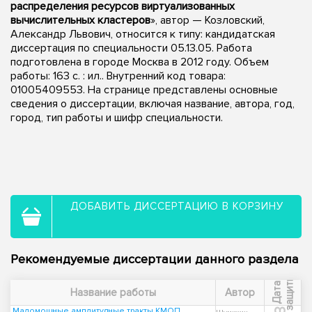
распределения ресурсов виртуализованных
вычислительных кластеров
», автор — Козловский,
Александр Львович, относится к типу: кандидатская
диссертация по специальности 05.13.05. Работа
подготовлена в городе Москва в 2012 году. Объем
работы: 163 с. : ил.. Внутренний код товара:
01005409553. На странице представлены основные
сведения о диссертации, включая название, автора, год,
город, тип работы и шифр специальности.
ДОБАВИТЬ ДИССЕРТАЦИЮ В КОРЗИНУ
Рекомендуемые диссертации данного раздела
ы
Д
а
т
а
з
а
щ
и
т
Название работы
Автор
Маломощные амплитудные тракты КМОП