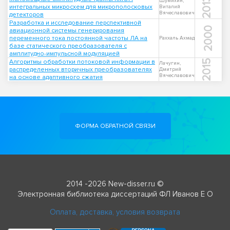
2013
Шумихин,
интегральных микросхем для микрополосковых
Виталий
Вячеславович
детекторов
Разработка и исследование перспективной
2000
авиационной системы генерирования
переменного тока постоянной частоты ЛА на
Раххаль Ахмад
базе статического преобразователя с
амплитудно-импульсной модуляцией
Алгоритмы обработки потоковой информации в
2015
Лачугин,
распределенных вторичных преобразователях
Дмитрий
Вячеславович
на основе адаптивного сжатия
ФОРМА ОБРАТНОЙ СВЯЗИ
2014 -2026 New-disser.ru ©
Электронная библиотека диссертаций ФЛ Иванов Е О
Оплата, доставка, условия возврата