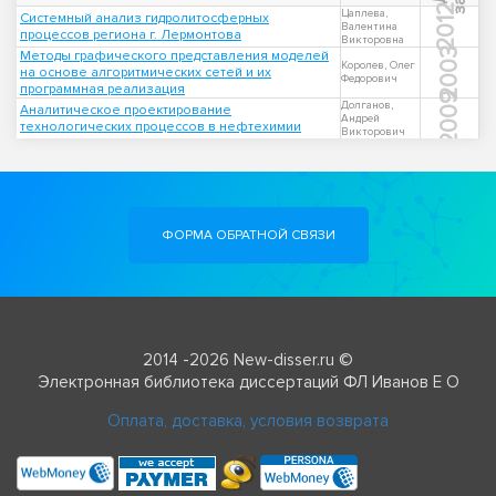
2012
Цаплева,
Системный анализ гидролитосферных
Валентина
процессов региона г. Лермонтова
Викторовна
2003
Методы графического представления моделей
Королев, Олег
на основе алгоритмических сетей и их
Федорович
программная реализация
2009
Долганов,
Аналитическое проектирование
Андрей
технологических процессов в нефтехимии
Викторович
ФОРМА ОБРАТНОЙ СВЯЗИ
2014 -2026 New-disser.ru ©
Электронная библиотека диссертаций ФЛ Иванов Е О
Оплата, доставка, условия возврата