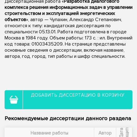
Диссертационная работа «
Разработка диалогового
комплекса решения информационных задач в управлении
строительством и эксплуатацией энергетических
объектов
», автор — Чупахин, Александр Степанович,
относится к типу: кандидатская диссертация по
специальности 05.13.01. Работа подготовлена в городе
Москва в 1984 году. Объем работы: 173 c. : ил. Внутренний
код товара: 01003435209. На странице представлены
основные сведения о диссертации, включая название,
автора, год, город, тип работы и шифр специальности.
ДОБАВИТЬ ДИССЕРТАЦИЮ В КОРЗИНУ
Рекомендуемые диссертации данного раздела
ы
Д
а
т
а
з
а
щ
и
т
Название работы
Автор