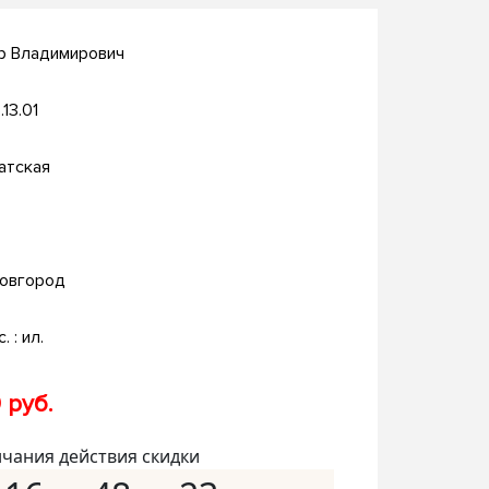
р Владимирович
.13.01
атская
овгород
. : ил.
 руб.
нчания действия скидки