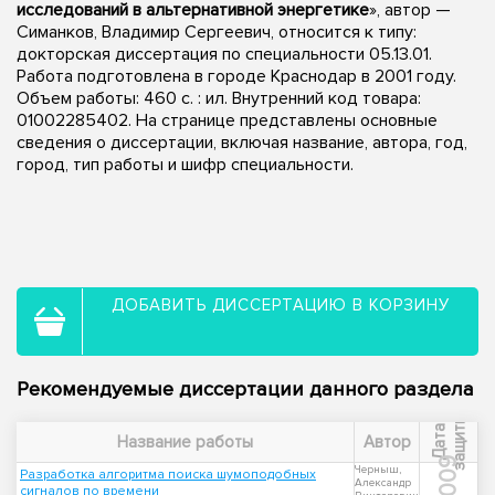
исследований в альтернативной энергетике
», автор —
Симанков, Владимир Сергеевич, относится к типу:
докторская диссертация по специальности 05.13.01.
Работа подготовлена в городе Краснодар в 2001 году.
Объем работы: 460 с. : ил. Внутренний код товара:
01002285402. На странице представлены основные
сведения о диссертации, включая название, автора, год,
город, тип работы и шифр специальности.
ДОБАВИТЬ ДИССЕРТАЦИЮ В КОРЗИНУ
Рекомендуемые диссертации данного раздела
ы
Д
а
т
а
з
а
щ
и
т
Название работы
Автор
2009
Черныш,
Разработка алгоритма поиска шумоподобных
Александр
сигналов по времени