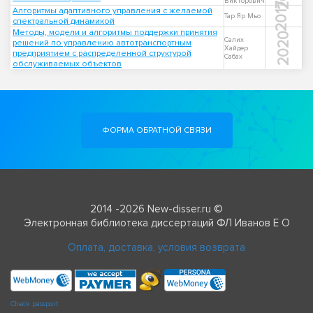
Викторович
2017
Алгоритмы адаптивного управления с желаемой
Тар Яр Мьо
спектральной динамикой
Методы, модели и алгоритмы поддержки принятия
2020
Салих
решений по управлению автотранспортным
Хайдер
предприятием с распределенной структурой
Сабах
обслуживаемых объектов
ФОРМА ОБРАТНОЙ СВЯЗИ
2014 -2026 New-disser.ru ©
Электронная библиотека диссертаций ФЛ Иванов Е О
Оплата, доставка, условия возврата
Check passport