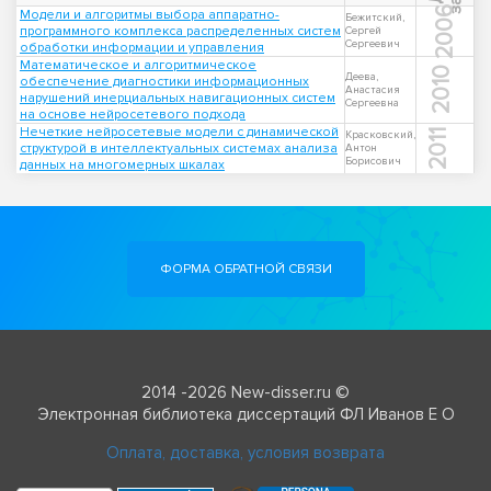
2006
Модели и алгоритмы выбора аппаратно-
Бежитский,
программного комплекса распределенных систем
Сергей
Сергеевич
обработки информации и управления
Математическое и алгоритмическое
2010
Деева,
обеспечение диагностики информационных
Анастасия
нарушений инерциальных навигационных систем
Сергеевна
на основе нейросетевого подхода
Нечеткие нейросетевые модели с динамической
2011
Красковский,
структурой в интеллектуальных системах анализа
Антон
Борисович
данных на многомерных шкалах
ФОРМА ОБРАТНОЙ СВЯЗИ
2014 -2026 New-disser.ru ©
Электронная библиотека диссертаций ФЛ Иванов Е О
Оплата, доставка, условия возврата