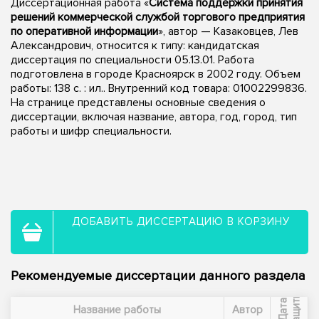
Диссертационная работа «
Система поддержки принятия
решений коммерческой службой торгового предприятия
по оперативной информации
», автор — Казаковцев, Лев
Александрович, относится к типу: кандидатская
диссертация по специальности 05.13.01. Работа
подготовлена в городе Красноярск в 2002 году. Объем
работы: 138 с. : ил.. Внутренний код товара: 01002299836.
На странице представлены основные сведения о
диссертации, включая название, автора, год, город, тип
работы и шифр специальности.
ДОБАВИТЬ ДИССЕРТАЦИЮ В КОРЗИНУ
Рекомендуемые диссертации данного раздела
ы
Д
а
т
а
з
а
щ
и
т
Название работы
Автор