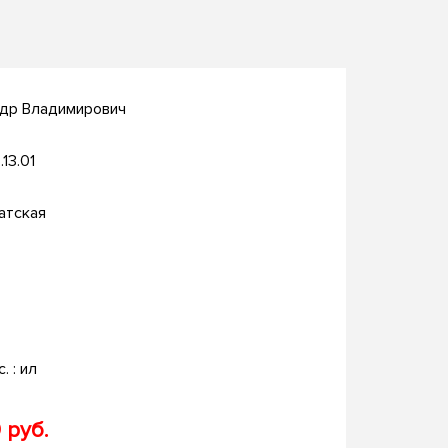
ндр Владимирович
.13.01
атская
с. : ил
 руб.