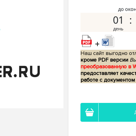
до око
01
+
Наш сайт выгодно отл
кроме PDF версии
Вы
преобразованную в 
предоставляет качес
работе с документом