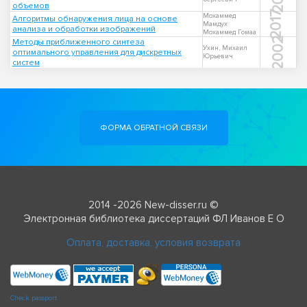
объемов
2017
Мохаммед
Алгоритмы обнаружения лица на основе
Мамдух
анализа и обработки изображений
Мохаммед Гомаа
2002
Методы приближенного синтеза
Ухин, Михаил
оптимального управления для дискретных
Юрьевич
систем
ФОРМА ОБРАТНОЙ СВЯЗИ
2014 -2026 New-disser.ru ©
Электронная библиотека диссертаций ФЛ Иванов Е О
Оплата, доставка, условия возврата
Check passport