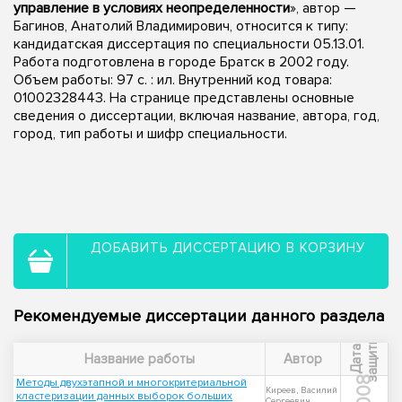
управление в условиях неопределенности
», автор —
Багинов, Анатолий Владимирович, относится к типу:
кандидатская диссертация по специальности 05.13.01.
Работа подготовлена в городе Братск в 2002 году.
Объем работы: 97 с. : ил. Внутренний код товара:
01002328443. На странице представлены основные
сведения о диссертации, включая название, автора, год,
город, тип работы и шифр специальности.
ДОБАВИТЬ ДИССЕРТАЦИЮ В КОРЗИНУ
Рекомендуемые диссертации данного раздела
ы
Д
а
т
а
з
а
щ
и
т
Название работы
Автор
2008
Методы двухэтапной и многокритериальной
Киреев, Василий
кластеризации данных выборок больших
Сергеевич