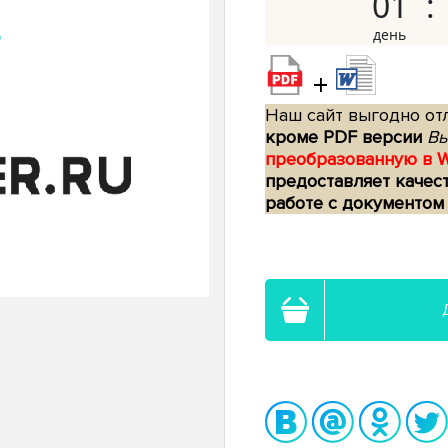
01
+
Наш сайт выгодно отл
кроме PDF версии
Вы
преобразованную в 
предоставляет качес
работе с документом