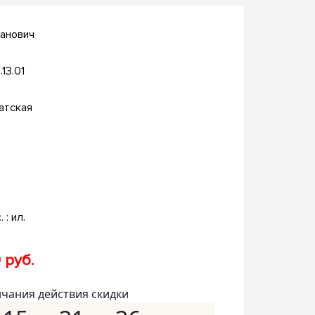
анович
.13.01
атская
. : ил.
 руб.
нчания действия скидки