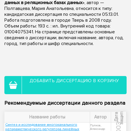
данных в реляционных базах данных
», автор —
Полтавцева, Мария Анатольевна, относится к типу:
кандидатская диссертация по специальности 05.13.01.
Работа подготовлена в городе Тверь в 2008 году.
Объем работы: 193 с. : ил.. Внутренний код товара:
01004075341. На странице представлены основные
сведения о диссертации, включая название, автора, год,
город, тип работы и шифр специальности.
ДОБАВИТЬ ДИССЕРТАЦИЮ В КОРЗИНУ
Рекомендуемые диссертации данного раздела
ы
Д
а
т
а
з
а
щ
и
т
Название работы
Автор
2003
Синтез и исследование многоканального
Пупков,
непараметрического регулятора линейных
Александр