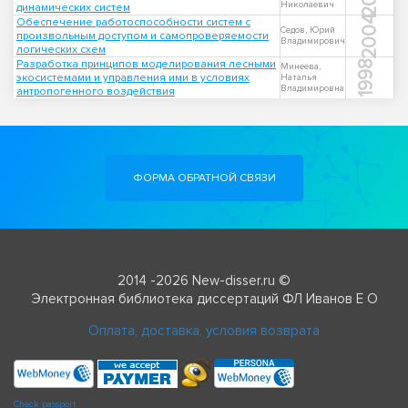
Николаевич
динамических систем
2004
Обеспечение работоспособности систем с
Седов, Юрий
произвольным доступом и самопроверяемости
Владимирович
логических схем
Разработка принципов моделирования лесными
1998
Минеева,
экосистемами и управления ими в условиях
Наталья
Владимировна
антропогенного воздействия
ФОРМА ОБРАТНОЙ СВЯЗИ
2014 -2026 New-disser.ru ©
Электронная библиотека диссертаций ФЛ Иванов Е О
Оплата, доставка, условия возврата
Check passport