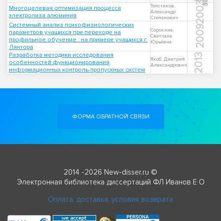
2003
Толстиков,
Многоцелевая оптимизация процесса
Александр
электролиза алюминия
Степанович
Системный анализ психофизиологических
2009
Сорокина,
параметров учащихся при переходе на
Светлана
профильное обучение : на примере учащихся г.
Юрьевна
Лянтора
Разработка методики исследования
2013
Якоб, Дмитрий
особенностей функционирования
Александрович
информационных контроль-пропускных систем
ФОРМА ОБРАТНОЙ СВЯЗИ
2014 -2026 New-disser.ru ©
Электронная библиотека диссертаций ФЛ Иванов Е О
Оплата, доставка, условия возврата