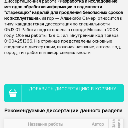
Диссертационная работа «
Разработка и исследование
методов обработки информации о надежности
"стареющих" изделий для продления безопасных сроков
их эксплуатации
», автор — Алшехаби Самер, относится к
типу: кандидатская диссертация по специальности
05.13.01. Работа подготовлена в городе Москва в 2008
году. Объем работы: 139 с. : ил.. Внутренний код товара:
01004251366. На странице представлены основные
сведения о диссертации, включая название, автора, год,
город, тип работы и шифр специальности.
ДОБАВИТЬ ДИССЕРТАЦИЮ В КОРЗИНУ
Рекомендуемые диссертации данного раздела
ы
Д
а
т
а
з
а
щ
и
т
Название работы
Автор