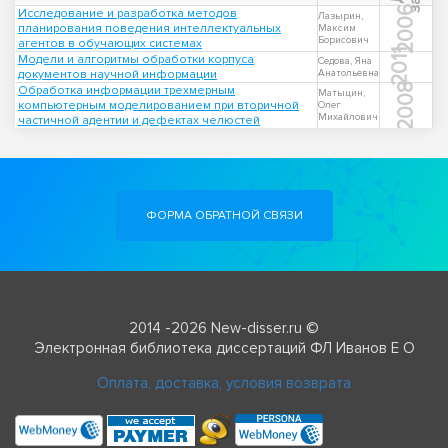
2006
Исследование и разработка методов
Лазырин,
планирования поведения интеллектуальных
Максим
Борисович
агентов в обучающих системах
2011
Модели и алгоритмы обработки корпуса
Седова, Яна
документов научной информации
Анатольевна
2008
Обработка информации трехмерным
Матыцин,
компьютерным моделированием при вторичной
Олег
Михайлович
частичной адентии и дефектах челюстей
ФОРМА ОБРАТНОЙ СВЯЗИ
2014 -2026 New-disser.ru ©
Электронная библиотека диссертаций ФЛ Иванов Е О
Оплата, доставка, условия возврата