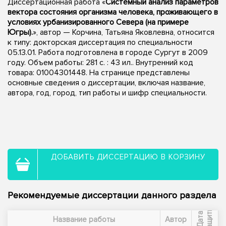
Диссертационная работа «
Системный анализ параметров
вектора состояния организма человека, проживающего в
условиях урбанизированного Севера (на примере
Югры).
», автор — Корчина, Татьяна Яковлевна, относится
к типу: докторская диссертация по специальности
05.13.01. Работа подготовлена в городе Сургут в 2009
году. Объем работы: 281 с. : 43 ил.. Внутренний код
товара: 01004301448. На странице представлены
основные сведения о диссертации, включая название,
автора, год, город, тип работы и шифр специальности.
ДОБАВИТЬ ДИССЕРТАЦИЮ В КОРЗИНУ
Рекомендуемые диссертации данного раздела
ы
Д
а
т
а
з
а
щ
и
т
Название работы
Автор