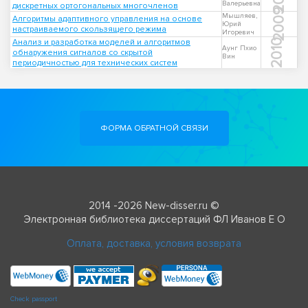
Валерьевна
дискретных ортогональных многочленов
2009
Мышляев,
Алгоритмы адаптивного управления на основе
Юрий
настраиваемого скользящего режима
Игоревич
Анализ и разработка моделей и алгоритмов
2010
Аунг Пхио
обнаружения сигналов со скрытой
Вин
периодичностью для технических систем
ФОРМА ОБРАТНОЙ СВЯЗИ
2014 -2026 New-disser.ru ©
Электронная библиотека диссертаций ФЛ Иванов Е О
Оплата, доставка, условия возврата
Check passport