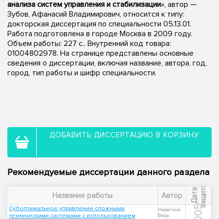
анализа систем управления и стабилизации
», автор —
Зубов, Афанасий Владимирович, относится к типу:
докторская диссертация по специальности 05.13.01.
Работа подготовлена в городе Москва в 2009 году.
Объем работы: 227 с.. Внутренний код товара:
01004802978. На странице представлены основные
сведения о диссертации, включая название, автора, год,
город, тип работы и шифр специальности.
ДОБАВИТЬ ДИССЕРТАЦИЮ В КОРЗИНУ
Рекомендуемые диссертации данного раздела
ы
Д
а
т
а
з
а
щ
и
т
Название работы
Автор
2005
Субоптимальное управление сложными
Неретина,
техническими системами с использованием
Вера