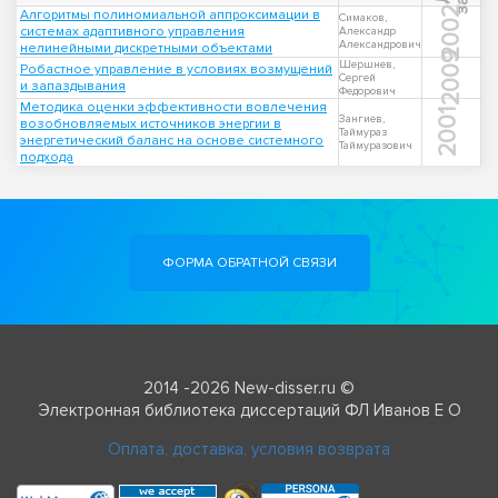
2002
Алгоритмы полиномиальной аппроксимации в
Симаков,
системах адаптивного управления
Александр
Александрович
нелинейными дискретными объектами
2009
Шершнев,
Робастное управление в условиях возмущений
Сергей
и запаздывания
Федорович
Методика оценки эффективности вовлечения
2001
Зангиев,
возобновляемых источников энергии в
Таймураз
энергетический баланс на основе системного
Таймуразович
подхода
ФОРМА ОБРАТНОЙ СВЯЗИ
2014 -2026 New-disser.ru ©
Электронная библиотека диссертаций ФЛ Иванов Е О
Оплата, доставка, условия возврата