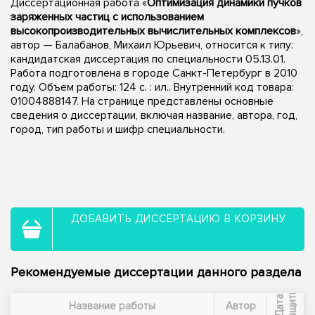
Диссертационная работа «
Оптимизация динамики пучков
заряженных частиц с использованием
высокопроизводительных вычислительных комплексов
»,
автор — Балабанов, Михаил Юрьевич, относится к типу:
кандидатская диссертация по специальности 05.13.01.
Работа подготовлена в городе Санкт-Петербург в 2010
году. Объем работы: 124 с. : ил.. Внутренний код товара:
01004888147. На странице представлены основные
сведения о диссертации, включая название, автора, год,
город, тип работы и шифр специальности.
ДОБАВИТЬ ДИССЕРТАЦИЮ В КОРЗИНУ
Рекомендуемые диссертации данного раздела
ы
Д
а
т
а
з
а
щ
и
т
Название работы
Автор