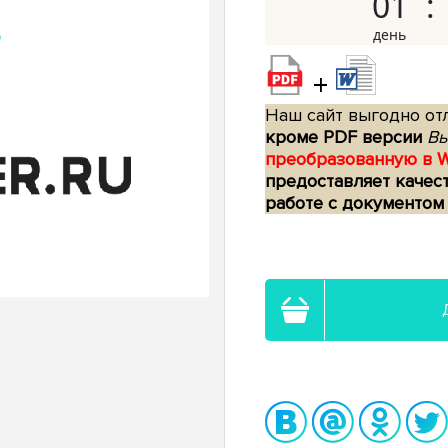
01
+
Наш сайт выгодно отл
кроме PDF версии
Вы
преобразованную в 
предоставляет качес
работе с документом