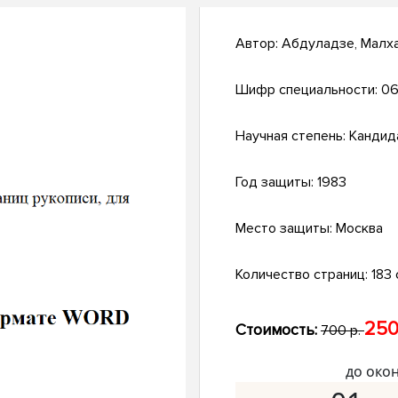
Автор:
Абдуладзе, Малха
Шифр специальности:
06
Научная степень:
Кандид
Год защиты:
1983
Место защиты:
Москва
Количество страниц:
183 c
250
Стоимость:
700 р.
до око