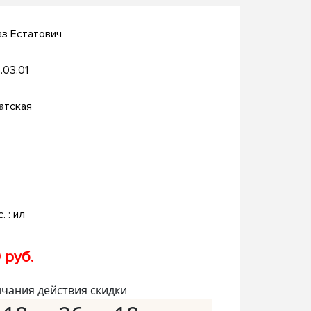
з Естатович
.03.01
атская
. : ил
 руб.
нчания действия скидки