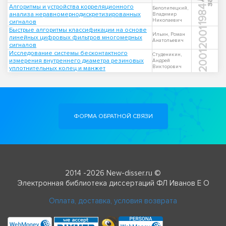
Алгоритмы и устройства корреляционного
1984
Белолипецкий,
анализа неравномернодискретизированных
Владимир
Николаевич
сигналов
Быстрые алгоритмы классификации на основе
2001
Ильин, Роман
линейных цифровых фильтров многомерных
Анатольевич
сигналов
Исследование системы бесконтактного
2001
Студеникин,
измерения внутреннего диаметра резиновых
Андрей
Викторович
уплотнительных колец и манжет
ФОРМА ОБРАТНОЙ СВЯЗИ
2014 -2026 New-disser.ru ©
Электронная библиотека диссертаций ФЛ Иванов Е О
Оплата, доставка, условия возврата