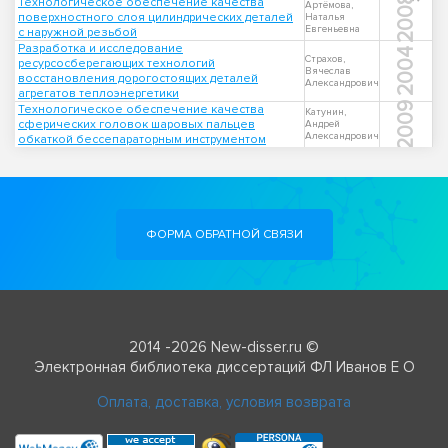
2008
Технологическое обеспечение качества
Артёмова,
поверхностного слоя цилиндрических деталей
Наталья
Евгеньевна
с наружной резьбой
Разработка и исследование
2004
Страхов,
ресурсосберегающих технологий
Вячеслав
восстановления дорогостоящих деталей
Александрович
агрегатов теплоэнергетики
2009
Технологическое обеспечение качества
Катунин,
сферических головок шаровых пальцев
Андрей
Александрович
обкаткой бессепараторным инструментом
ФОРМА ОБРАТНОЙ СВЯЗИ
2014 -2026 New-disser.ru ©
Электронная библиотека диссертаций ФЛ Иванов Е О
Оплата, доставка, условия возврата