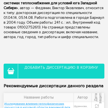
системах теплоснабжения для условий юга Западной
Сибири
», автор — Федянин, Виктор Яковлевич, относится
к типу: докторская диссертация по специальности
01.04.14, 05.14.08. Работа подготовлена в городе Барнаул
в 2004 году. Объем работы: 241 с. : ил.. Внутренний код
товара: 01002752613. На странице представлены
основные сведения о диссертации, включая название,
автора, год, город, тип работы и шифр специальности.
ДОБАВИТЬ ДИССЕРТАЦИЮ В КОРЗИНУ
Рекомендуемые диссертации данного раздела
ы
Д
а
т
а
з
а
щ
и
т
Название работы
Автор
Исследование влияния теплофизических
Щуренкова,
процессов в катодной области вакуумной дуги