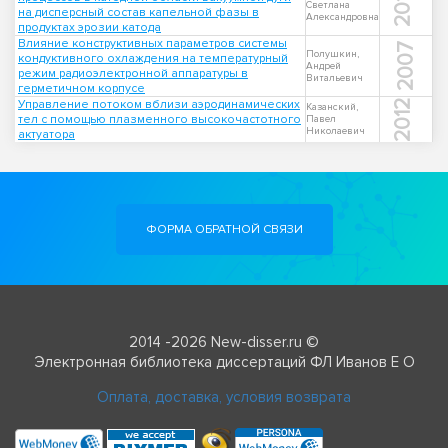
2012
Светлана
на дисперсный состав капельной фазы в
Александровна
продуктах эрозии катода
Влияние конструктивных параметров системы
2007
Полушкин,
кондуктивного охлаждения на температурный
Андрей
режим радиоэлектронной аппаратуры в
Витальевич
герметичном корпусе
Управление потоком вблизи аэродинамических
2012
Казанский,
тел с помощью плазменного высокочастотного
Павел
Николаевич
актуатора
ФОРМА ОБРАТНОЙ СВЯЗИ
2014 -2026 New-disser.ru ©
Электронная библиотека диссертаций ФЛ Иванов Е О
Оплата, доставка, условия возврата