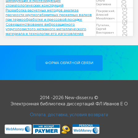
2010
шинирующих и протезирующих
Ольга
Сергеевна
стоматологических конструкций
2003
Разработка расчетных методов анализа
Покровский,
прочности крупногабаритных прокатных валков
Алексей
Михайлович
при термообработке и прессовой посадке
2006
Совершенствование виброзащитного
Путилин,
упругопористого нетканого металлического
Сергей
Викторович
материала и технологии его изготовления
ФОРМА ОБРАТНОЙ СВЯЗИ
2014 -2026 New-disser.ru ©
Электронная библиотека диссертаций ФЛ Иванов Е О
Оплата, доставка, условия возврата