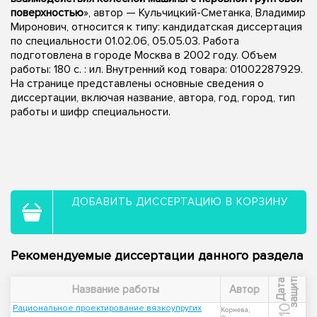
поверхностью
», автор — Кульчицкий-Сметанка, Владимир
Миронович, относится к типу: кандидатская диссертация
по специальности 01.02.06, 05.05.03. Работа
подготовлена в городе Москва в 2002 году. Объем
работы: 180 с. : ил. Внутренний код товара: 01002287929.
На странице представлены основные сведения о
диссертации, включая название, автора, год, город, тип
работы и шифр специальности.
ДОБАВИТЬ ДИССЕРТАЦИЮ В КОРЗИНУ
Рекомендуемые диссертации данного раздела
ы
Д
а
т
а
з
а
щ
и
т
Название работы
Автор
Рациональное проектирование вязкоупругих
Корнева,