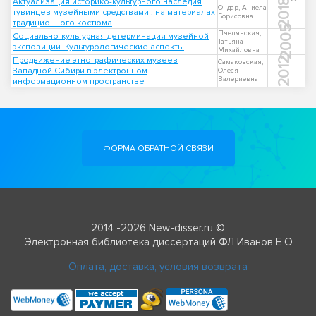
Актуализация историко-культурного наследия
2018
Ондар, Аниела
тувинцев музейными средствами : на материалах
Борисовна
традиционного костюма
2005
Пчелянская,
Социально-культурная детерминация музейной
Татьяна
экспозиции. Культурологические аспекты
Михайловна
Продвижение этнографических музеев
2012
Самаковская,
Западной Сибири в электронном
Олеся
Валериевна
информационном пространстве
ФОРМА ОБРАТНОЙ СВЯЗИ
2014 -2026 New-disser.ru ©
Электронная библиотека диссертаций ФЛ Иванов Е О
Оплата, доставка, условия возврата