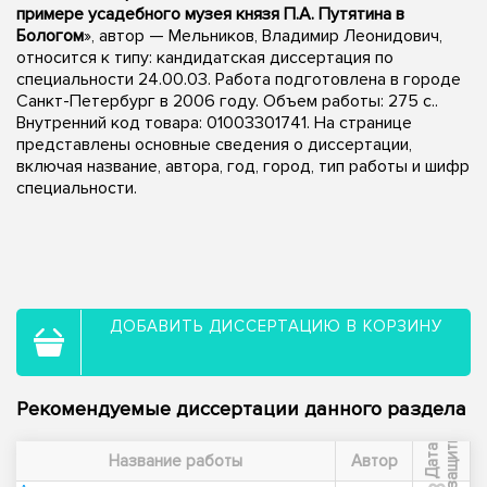
примере усадебного музея князя П.А. Путятина в
Бологом
», автор — Мельников, Владимир Леонидович,
относится к типу: кандидатская диссертация по
специальности 24.00.03. Работа подготовлена в городе
Санкт-Петербург в 2006 году. Объем работы: 275 с..
Внутренний код товара: 01003301741. На странице
представлены основные сведения о диссертации,
включая название, автора, год, город, тип работы и шифр
специальности.
ДОБАВИТЬ ДИССЕРТАЦИЮ В КОРЗИНУ
Рекомендуемые диссертации данного раздела
ы
Д
а
т
а
з
а
щ
и
т
Название работы
Автор