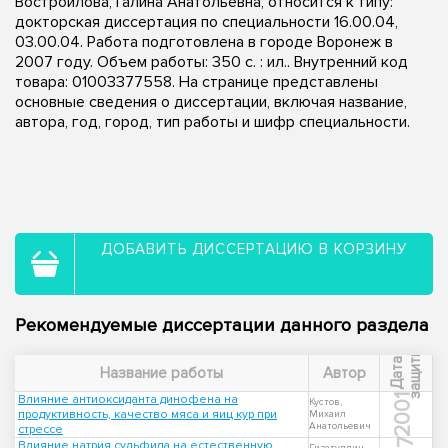
Востроилова, Галина Анатольевна, относится к типу:
докторская диссертация по специальности 16.00.04,
03.00.04. Работа подготовлена в городе Воронеж в
2007 году. Объем работы: 350 с. : ил.. Внутренний код
товара: 01003377558. На странице представлены
основные сведения о диссертации, включая название,
автора, год, город, тип работы и шифр специальности.
ДОБАВИТЬ ДИССЕРТАЦИЮ В КОРЗИНУ
Рекомендуемые диссертации данного раздела
ы
Д
а
т
а
з
а
щ
и
т
Название работы
Автор
Влияние антиоксиданта динофена на
2001
Кустов,
продуктивность, качество мяса и яиц кур при
Михаил
Анатольевич
стрессе
Влияние натрия сульфида на естественную