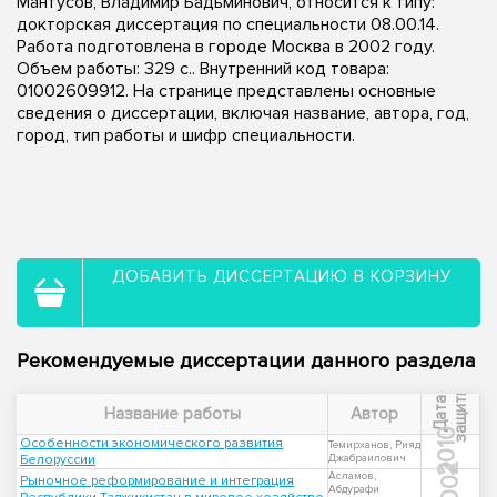
Мантусов, Владимир Бадьминович, относится к типу:
докторская диссертация по специальности 08.00.14.
Работа подготовлена в городе Москва в 2002 году.
Объем работы: 329 с.. Внутренний код товара:
01002609912. На странице представлены основные
сведения о диссертации, включая название, автора, год,
город, тип работы и шифр специальности.
ДОБАВИТЬ ДИССЕРТАЦИЮ В КОРЗИНУ
Рекомендуемые диссертации данного раздела
ы
Д
а
т
а
з
а
щ
и
т
Название работы
Автор
2010
Особенности экономического развития
Темирханов, Рияд
Белоруссии
Джабраилович
2002
Асламов,
Рыночное реформирование и интеграция
Абдурафи