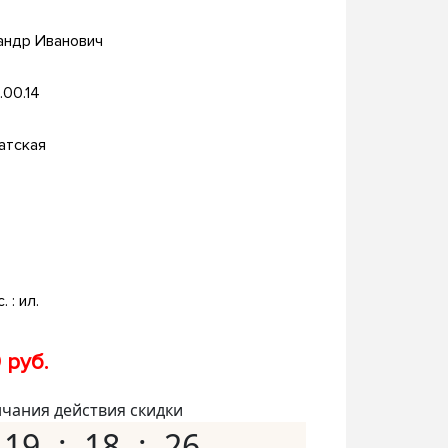
андр Иванович
.00.14
атская
. : ил.
 руб.
нчания действия скидки
19
18
25