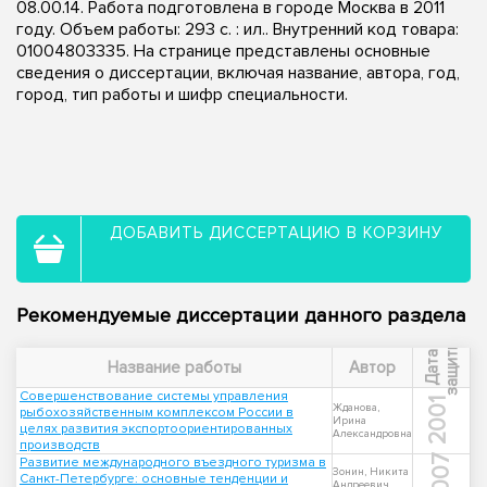
08.00.14. Работа подготовлена в городе Москва в 2011
году. Объем работы: 293 с. : ил.. Внутренний код товара:
01004803335. На странице представлены основные
сведения о диссертации, включая название, автора, год,
город, тип работы и шифр специальности.
ДОБАВИТЬ ДИССЕРТАЦИЮ В КОРЗИНУ
Рекомендуемые диссертации данного раздела
ы
Д
а
т
а
з
а
щ
и
т
Название работы
Автор
Совершенствование системы управления
2001
Жданова,
рыбохозяйственным комплексом России в
Ирина
целях развития экспортоориентированных
Александровна
производств
2007
Развитие международного въездного туризма в
Зонин, Никита
Санкт-Петербурге: основные тенденции и
Андреевич