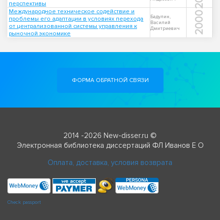
перспективы
Международное техническое содействие и
2000
Бадулин,
проблемы его адаптации в условиях перехода
Василий
от централизованной системы управления к
Дмитриевич
рыночной экономике
ФОРМА ОБРАТНОЙ СВЯЗИ
2014 -2026 New-disser.ru ©
Электронная библиотека диссертаций ФЛ Иванов Е О
Оплата, доставка, условия возврата
Check passport